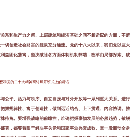
产关系和生产力之间、上层建筑和经济基础之间不相适应的方面，不断
让一切创造社会财富的源泉充分涌流。党的十八大以来，我们党以巨大
破利益固化藩篱，坚决破除各方面体制机制弊端，改革由局部探索、破
思想和党的二十大精神研讨班开班式上的讲话
率与公平、活力与秩序、自立自强与对外开放等一系列重大关系。进行
、把握规律性、富于创造性，做到远近结合、上下贯通、内容协调。推
守株待兔。要增强战略的前瞻性，准确把握事物发展的必然趋势，敏锐
略部署，都要着眼于解决事关党和国家事业兴衰成败、牵一发而动全身