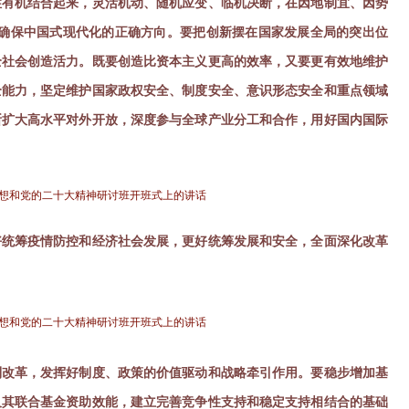
性有机结合起来，灵活机动、随机应变、临机决断，在因地制宜、因势
确保中国式现代化的正确方向。要把创新摆在国家发展全局的突出位
全社会创造活力。既要创造比资本主义更高的效率，又要更有效地维护
全能力，坚定维护国家政权安全、制度安全、意识形态安全和重点领域
断扩大高水平对外开放，深度参与全球产业分工和合作，用好国内国际
思想和党的二十大精神研讨班开班式上的讲话
好统筹疫情防控和经济社会发展，更好统筹发展和安全，全面深化改革
思想和党的二十大精神研讨班开班式上的讲话
制改革，发挥好制度、政策的价值驱动和战略牵引作用。要稳步增加基
及其联合基金资助效能，建立完善竞争性支持和稳定支持相结合的基础