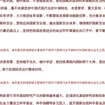
一抓到底、善作善成，不要随意改变。要把战略的原则性和策略的灵活
根和魂，毫不动摇坚持中国式现代化的中国特色、本质要求、重大原则，
应变求变，大力推进改革创新，不断塑造发展新动能新优势，充分激发
展和安全，贯彻总体国家安全观，健全国家安全体系，增强维护国家安
力量的基点上，坚持把我国发展进步的命运牢牢掌握在自己手中。要不
委员会的委员、候补委员和省部级主要领导干部学习贯彻习近平新时代中国特色社会主义
决策部署，坚持稳字当头、稳中求进，更好统筹国内国际两个大局，更
，努力实现经济运行整体好转。
委员会的委员、候补委员和省部级主要领导干部学习贯彻习近平新时代中国特色社会主义
和政策引导对基础研究产出的影响越来越大。必须深化基础研究体制机
社会力量设立科学基金、科学捐赠等多元投入，提升国家自然科学基金