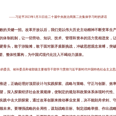
—
—
习近平2023年1月31日在二十届中央政治局第二次集体学习时的讲话
败的关键一招。改革开放以后，我们党以伟大历史主动精神不断变革生
的体制机制，让一切劳动、知识、技术、管理和资本的活力竞相迸发，
硬骨头，敢于涉险滩，敢于面对新矛盾新挑战，冲破思想观念束缚，突
塑、整体性重构，为中国式现代化注入不竭动力源泉。
委员会的委员、候补委员和省部级主要领导干部学习贯彻习近平新时代中国特色社会主义
推进，正确处理好顶层设计与实践探索、战略与策略、守正与创新、效
望，深入探索经济社会发展规律，使制定的规划和政策体系体现时代性
实践中去大胆探索，通过改革创新来推动事业发展，决不能刻舟求剑、
领未来。要增强战略的全局性，谋划战略目标、制定战略举措、作出战