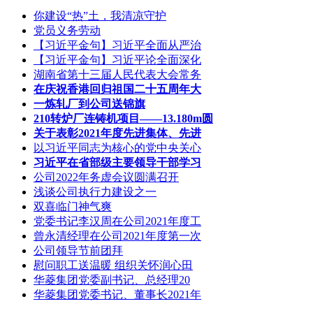
你建设“热”土，我清凉守护
党员义务劳动
【习近平金句】习近平全面从严治
【习近平金句】习近平论全面深化
湖南省第十三届人民代表大会常务
在庆祝香港回归祖国二十五周年大
一炼轧厂到公司送锦旗
210转炉厂连铸机项目——13.180m圆
关于表彰2021年度先进集体、先进
以习近平同志为核心的党中央关心
习近平在省部级主要领导干部学习
公司2022年务虚会议圆满召开
浅谈公司执行力建设之一
双喜临门神气爽
党委书记李汉周在公司2021年度工
曾永清经理在公司2021年度第一次
公司领导节前团拜
慰问职工送温暖 组织关怀润心田
华菱集团党委副书记、总经理20
华菱集团党委书记、董事长2021年