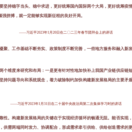
我们要坚持稳字当头、稳中求进，更好统筹国内国际两个大局，更好统筹疫
顽强拼搏，就一定能够实现新征程的良好开局。
—
—习近平2023年1月20日在二〇二三年春节团拜会上的讲话
凝聚、工作基础不断夯实、政策制度不断完善，一些地方服务和融入新
两个维度来研究和布局：一是更有针对性地加快补上我国产业链供应链
坚持问题导向和系统观念，着力破除制约加快构建新发展格局的主要矛
—
—习近平2023年1月31日在二十届中央政治局第二次集体学习时的讲话
靠性。构建新发展格局的关键在于实现经济循环的畅通无阻。能否实现
，供需两端同时发力、协调配合，形成需求牵引供给、供给创造需求的